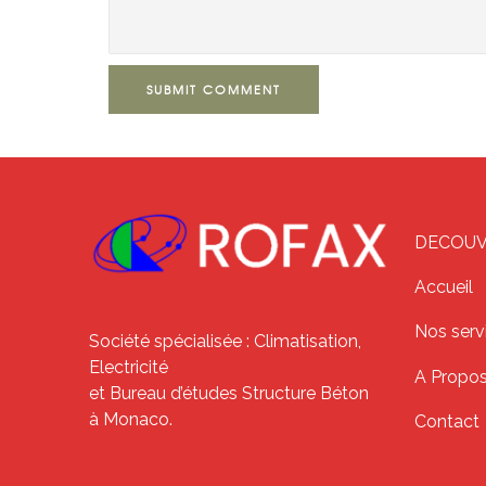
SUBMIT COMMENT
DECOUVR
Accueil
Nos serv
Société spécialisée : Climatisation,
Electricité
A Propo
et Bureau d’études Structure Béton
à Monaco.
Contact