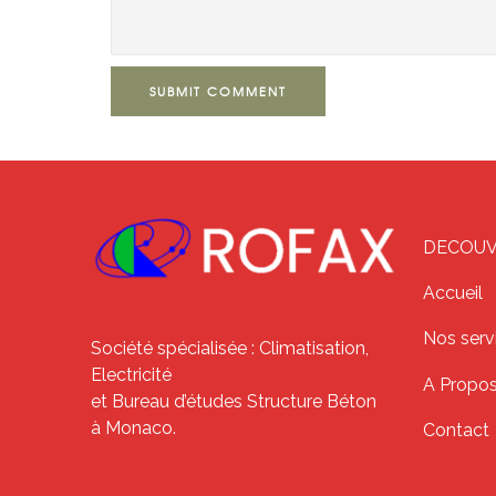
SUBMIT COMMENT
DECOUVR
Accueil
Nos serv
Société spécialisée : Climatisation,
Electricité
A Propo
et Bureau d’études Structure Béton
à Monaco.
Contact