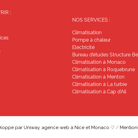
IR :
NOS SERVICES :
Climatisation
ices
Pompe à chaleur
Electricité
s
Bureau d’études Structure B
Climatisation à Monaco
Climatisation à Roquebrune
Climatisation à Menton
Climatisation à La turbie
Climatisation à Cap d’Ail
eloppé par Uniway, agence web à Nice et Monaco ♡
/
Mention