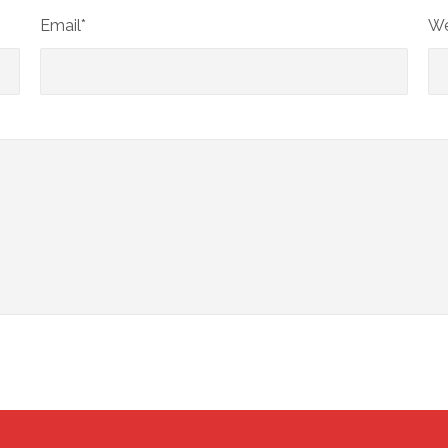
Email*
We