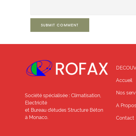
SUBMIT COMMENT
DECOUVR
Accueil
Nos serv
Société spécialisée : Climatisation,
Electricité
A Propo
et Bureau d’études Structure Béton
à Monaco.
Contact